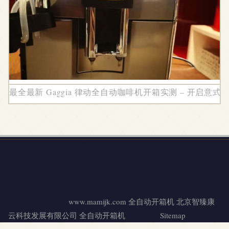
最全最新 Gaggia 律动全自动咖啡机开箱实测 – 开启
地址：北京市密云区大城子镇政府东侧海惠诚综合楼101
室-1672（大城子镇集中办公区）
电话：1336361**
Copyright © 2026
www.mamijk.com
全自动开箱机
北京智臻康
云科技发展有限公司
全自动开箱机
版权所有
Sitemap