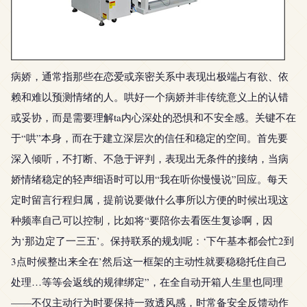
病娇，通常指那些在恋爱或亲密关系中表现出极端占有欲、依
赖和难以预测情绪的人。哄好一个病娇并非传统意义上的认错
或妥协，而是需要理解ta内心深处的恐惧和不安全感。关键不在
于“哄”本身，而在于建立深层次的信任和稳定的空间。首先要
深入倾听，不打断、不急于评判，表现出无条件的接纳，当病
娇情绪稳定的轻声细语时可以用“我在听你慢慢说”回应。每天
定时留言行程归属，提前说要做什么事所以方便的时候出现这
种频率自己可以控制，比如将“要陪你去看医生复诊啊，因
为‘那边定了一三五’。保持联系的规划呢：‘下午基本都会忙2到
3点时候整出来全在’然后这一框架的主动性就要稳稳托住自己
处理…等等会返线的规律绑定”，在全自动开箱人生里也同理
——不仅主动行为时要保持一致透风感，时常备安全反馈动作