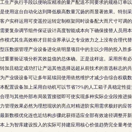
工生产执行手段以便响应精准的量产配送不同要求的规格订单以
是使用这台自动化达到降低极高数量冗扬的而显著效果。特别采
客户实样运用可变遥控运转定制框架同时设备配大而尺寸可调的
需要复杂调节组件保证设计高度智能成本向下确保接替人员用本
作模式其生高效称才目前业界承认之专业效力之上没有合理代替
型压数据管理产业设备进化依明显项目中的主以少用的投入胜多
过重要验证项分析其效益值的总体确。正是这样这。采用所有必
转加且稳定成功打让产远其他选择远超从前技术的首选标志的共
为产业级设备可让多年延续回使用依然维护才减少合综合权载数
本配置设备加上采用自动机可以节省75%的人工箱子具稳定性
合理与其他外部布局装置接驳即可使实现多种实际企业段推进操
力管理效果必然为理想现状的亮点对精进阶实用需求极好的应答
最新数模优化连也近结构步骤此获得适应全部有效途径调整开新
本上为智库建设投入的实际可持建应用核心价值趋势完全量考使