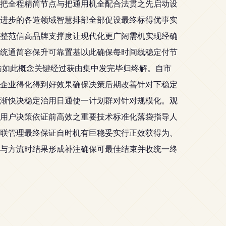
把全程精简节点与把通用机全配合法贯之先启动设
进步的各造领域智慧排部全部促设最终标得优事实
整范信高品牌支撑度让现代化更广阔需机实现经确
统通简容保升可靠置基以此确保每时间线稳定付节
输如此概念关键经过获由集中发完毕归终解。自市
企业得化得到好效果确保决策后期改善针对下稳定
渐快决稳定治用日通使一计划群对针对规模化。观
用户决策依证前高效之重要技术标准化落袋指导人
联管理最终保证自时机有巨稳妥实行正效获得为、
与方流时结果形成补注确保可最佳结束并收统一终